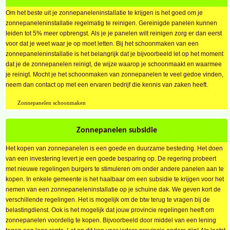
Om het beste uit je zonnepaneleninstallatie te krijgen is het goed om je
zonnepaneleninstallatie regelmatig te reinigen. Gereinigde panelen kunnen
leiden tot 5% meer opbrengst. Als je je panelen wilt reinigen zorg er dan eerst
voor dat je weet waar je op moet letten. Bij het schoonmaken van een
zonnepaneleninstallatie is het belangrijk dat je bijvoorbeeld let op het moment
dat je de zonnepanelen reinigt, de wijze waarop je schoonmaakt en waarmee
je reinigt. Mocht je het schoonmaken van zonnepanelen te veel gedoe vinden,
neem dan contact op met een ervaren bedrijf die kennis van zaken heeft.
Zonnepanelen schoonmaken
Zonnepanelen subsidie
Het kopen van zonnepanelen is een goede en duurzame besteding. Het doen
van een investering levert je een goede besparing op. De regering probeert
met nieuwe regelingen burgers te stimuleren om onder andere panelen aan te
kopen. In enkele gemeente is het haalbaar om een subsidie te krijgen voor het
nemen van een zonnepaneleninstallatie op je schuine dak. We geven kort de
verschillende regelingen. Het is mogelijk om de btw terug te vragen bij de
belastingdienst. Ook is het mogelijk dat jouw provincie regelingen heeft om
zonnepanelen voordelig te kopen. Bijvoorbeeld door middel van een lening