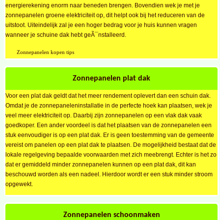
energierekening enorm naar beneden brengen. Bovendien wek je met je
zonnepanelen groene elektriciteit op, dit helpt ook bij het reduceren van de
uitstoot. Uiteindelijk zal je een hoger bedrag voor je huis kunnen vragen
wanneer je schuine dak hebt geÃ¯nstalleerd.
Zonnepanelen kopen tips
Zonnepanelen plat dak
Voor een plat dak geldt dat het meer rendement oplevert dan een schuin dak.
Omdat je de zonnepaneleninstallatie in de perfecte hoek kan plaatsen, wek je
veel meer elektriciteit op. Daarbij zijn zonnepanelen op een vlak dak vaak
goedkoper. Een ander voordeel is dat het plaatsen van de zonnepanelen een
stuk eenvoudiger is op een plat dak. Er is geen toestemming van de gemeente
vereist om panelen op een plat dak te plaatsen. De mogelijkheid bestaat dat de
lokale regelgeving bepaalde voorwaarden met zich meebrengt. Echter is het zo
dat er gemiddeld minder zonnepanelen kunnen op een plat dak, dit kan
beschouwd worden als een nadeel. Hierdoor wordt er een stuk minder stroom
opgewekt.
Zonnepanelen schoonmaken